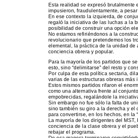
Esta realidad se expresó brutalmente e
impusieron, fraudulentamente, a pesar 
En ese contexto la izquierda, de conju
regaló la iniciativa de las luchas a la 
posibilidad de construir una opción elec
No estamos refiriéndonos a la construcc
revolucionario que pretendemos los tr
elemental, la práctica de la unidad de 
conciencia obrera y popular.
Para la mayoría de los partidos que se
esto, sino “delimitarse” del resto y cons
Por culpa de esta política sectaria, di
varias de las estructuras obreras más i
Estos mismos partidos rifaron el enorm
como una alternativa frente al conjunt
empobrecidas, regalándole la iniciativa
Sin embargo no fue sólo la falta de uni
sino también su giro a la derecha y e
para convertirse, en los hechos, en la 
La mayoría de los dirigentes del MST
conciencia de la clase obrera y el pue
rebajar el programa.
De esa manera terminaron convirtiénd