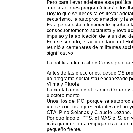
Pero para llevar adelante esta polític
“declaraciones programáticas” o los ll
Hoy lo que se necesita es llevar adelan
sectarismo, la autoproclamación y la s
Esta pelea esta íntimamente ligada a l
consecuentemente socialista y revoluc
impulso y la aplicación de la unidad d
En ese sentido, el acto unitario del Ho
reunió a centenares de militantes soci
significativo .
La política electoral de Convergencia 
Antes de las elecciones, desde CS pro
un programa socialista) encabezado por
Vilma y Pitrola.
Lamentablemente el Partido Obrero y e
electoralmente.
Unos, los del PO, porque se autoprocla
unirse con los representantes del proy
CTA, Pino Solanas y Claudio Lozano.
Por otro lado el PTS, el MAS e IS, en 
más grandes para empujarlos a la unid
pequeño frente.