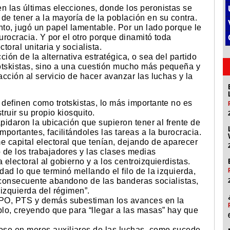
n las últimas elecciones, donde los peronistas se
de tener a la mayoría de la población en su contra.
nto, jugó un papel lamentable. Por un lado porque le
burocracia. Y por el otro porque dinamitó toda
toral unitaria y socialista.
ión de la alternativa estratégica, o sea del partido
otskistas, sino a una cuestión mucho más pequeña y
acción al servicio de hacer avanzar las luchas y la
 definen como trotskistas, lo más importante no es
truir su propio kiosquito.
lapidaron la ubicación que supieron tener al frente de
mportantes, facilitándoles las tareas a la burocracia.
e capital electoral que tenían, dejando de aparecer
o de los trabajadores y las clases medias
 electoral al gobierno y a los centroizquierdistas.
dad lo que terminó mellando el filo de la izquierda,
l consecuente abandono de las banderas socialistas,
“izquierda del régimen”.
, PO, PTS y demás subestiman los avances en la
blo, creyendo que para “llegar a las masas” hay que
ose en meros auxiliares de las luchas, como sucede