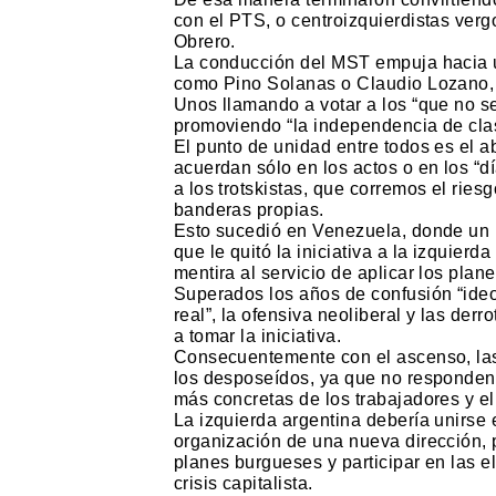
con el PTS, o centroizquierdistas ver
Obrero.
La conducción del MST empuja hacia un
como Pino Solanas o Claudio Lozano, 
Unos llamando a votar a los “que no se c
promoviendo “la independencia de cla
El punto de unidad entre todos es el a
acuerdan sólo en los actos o en los “dí
a los trotskistas, que corremos el ries
banderas propias.
Esto sucedió en Venezuela, donde un 
que le quitó la iniciativa a la izquier
mentira al servicio de aplicar los plane
Superados los años de confusión “ideo
real”, la ofensiva neoliberal y las der
a tomar la iniciativa.
Consecuentemente con el ascenso, las 
los desposeídos, ya que no responden 
más concretas de los trabajadores y el
La izquierda argentina debería unirse e
organización de una nueva dirección, p
planes burgueses y participar en las e
crisis capitalista.