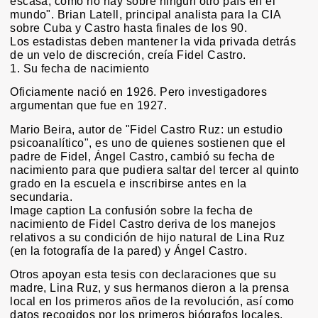
escasa, como no hay sobre ningún otro país en el
mundo". Brian Latell, principal analista para la CIA
sobre Cuba y Castro hasta finales de los 90.
Los estadistas deben mantener la vida privada detrás
de un velo de discreción, creía Fidel Castro.
1. Su fecha de nacimiento
Oficiamente nació en 1926. Pero investigadores
argumentan que fue en 1927.
Mario Beira, autor de "Fidel Castro Ruz: un estudio
psicoanalítico", es uno de quienes sostienen que el
padre de Fidel, Ángel Castro, cambió su fecha de
nacimiento para que pudiera saltar del tercer al quinto
grado en la escuela e inscribirse antes en la
secundaria.
Image caption La confusión sobre la fecha de
nacimiento de Fidel Castro deriva de los manejos
relativos a su condición de hijo natural de Lina Ruz
(en la fotografía de la pared) y Ángel Castro.
Otros apoyan esta tesis con declaraciones que su
madre, Lina Ruz, y sus hermanos dieron a la prensa
local en los primeros años de la revolución, así como
datos recogidos por los primeros biógrafos locales.