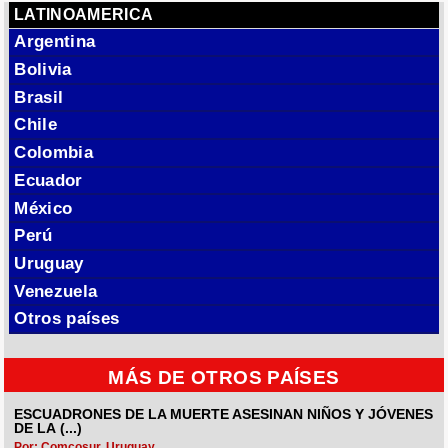
LATINOAMERICA
Argentina
Bolivia
Brasil
Chile
Colombia
Ecuador
México
Perú
Uruguay
Venezuela
Otros países
MÁS DE OTROS PAÍSES
ESCUADRONES DE LA MUERTE ASESINAN NIÑOS Y JÓVENES
DE LA (...)
Por: Comcosur, Uruguay