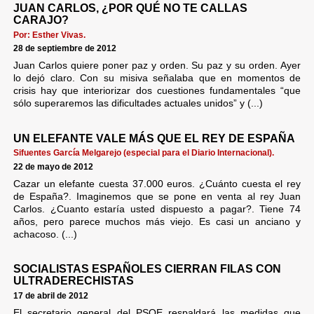
JUAN CARLOS, ¿POR QUÉ NO TE CALLAS
CARAJO?
Por: Esther Vivas.
28 de septiembre de 2012
Juan Carlos quiere poner paz y orden. Su paz y su orden. Ayer
lo dejó claro. Con su misiva señalaba que en momentos de
crisis hay que interiorizar dos cuestiones fundamentales “que
sólo superaremos las dificultades actuales unidos” y (...)
UN ELEFANTE VALE MÁS QUE EL REY DE ESPAÑA
Sifuentes García Melgarejo (especial para el Diario Internacional).
22 de mayo de 2012
Cazar un elefante cuesta 37.000 euros. ¿Cuánto cuesta el rey
de España?. Imaginemos que se pone en venta al rey Juan
Carlos. ¿Cuanto estaría usted dispuesto a pagar?. Tiene 74
años, pero parece muchos más viejo. Es casi un anciano y
achacoso. (...)
SOCIALISTAS ESPAÑOLES CIERRAN FILAS CON
ULTRADERECHISTAS
17 de abril de 2012
El secretario general del PSOE respaldará las medidas que