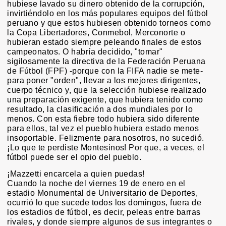
hubiese lavado su dinero obtenido de la corrupción,
invirtiéndolo en los más populares equipos del fútbol
peruano y que estos hubiesen obtenido torneos como
la Copa Libertadores, Conmebol, Merconorte o
hubieran estado siempre peleando finales de estos
campeonatos. O habría decidido, "tomar"
sigilosamente la directiva de la Federación Peruana
de Fútbol (FPF) -porque con la FIFA nadie se mete-
para poner "orden", llevar a los mejores dirigentes,
cuerpo técnico y, que la selección hubiese realizado
una preparación exigente, que hubiera tenido como
resultado, la clasificación a dos mundiales por lo
menos. Con esta fiebre todo hubiera sido diferente
para ellos, tal vez el pueblo hubiera estado menos
insoportable. Felizmente para nosotros, no sucedió.
¡Lo que te perdiste Montesinos! Por que, a veces, el
fútbol puede ser el opio del pueblo.
¡Mazzetti encarcela a quien puedas!
Cuando la noche del viernes 19 de enero en el
estadio Monumental de Universitario de Deportes,
ocurrió lo que sucede todos los domingos, fuera de
los estadios de fútbol, es decir, peleas entre barras
rivales, y donde siempre algunos de sus integrantes o