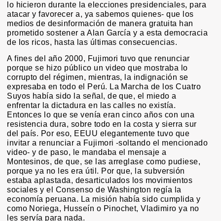
lo hicieron durante la elecciones presidenciales, para
atacar y favorecer a, ya sabemos quienes- que los
medios de desinformación de manera gratuita han
prometido sostener a Alan García y a esta democracia
de los ricos, hasta las últimas consecuencias.
A fines del año 2000, Fujimori tuvo que renunciar
porque se hizo público un video que mostraba lo
corrupto del régimen, mientras, la indignación se
expresaba en todo el Perú. La Marcha de los Cuatro
Suyos había sido la señal, de que, el miedo a
enfrentar la dictadura en las calles no existía.
Entonces lo que se venía eran cinco años con una
resistencia dura, sobre todo en la costa y sierra sur
del país. Por eso, EEUU elegantemente tuvo que
invitar a renunciar a Fujimori -soltando el mencionado
video- y de paso, le mandaba el mensaje a
Montesinos, de que, se las arreglase como pudiese,
porque ya no les era útil. Por que, la subversión
estaba aplastada, desarticulados los movimientos
sociales y el Consenso de Washington regía la
economía peruana. La misión había sido cumplida y
como Noriega, Husseín o Pinochet, Vladimiro ya no
les servía para nada.