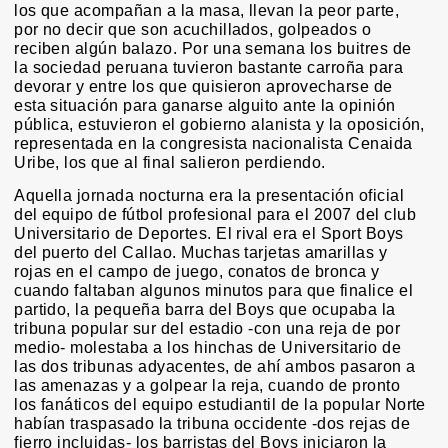
los que acompañan a la masa, llevan la peor parte,
por no decir que son acuchillados, golpeados o
reciben algún balazo. Por una semana los buitres de
la sociedad peruana tuvieron bastante carroña para
devorar y entre los que quisieron aprovecharse de
esta situación para ganarse alguito ante la opinión
pública, estuvieron el gobierno alanista y la oposición,
representada en la congresista nacionalista Cenaida
Uribe, los que al final salieron perdiendo.
Aquella jornada nocturna era la presentación oficial
del equipo de fútbol profesional para el 2007 del club
Universitario de Deportes. El rival era el Sport Boys
del puerto del Callao. Muchas tarjetas amarillas y
rojas en el campo de juego, conatos de bronca y
cuando faltaban algunos minutos para que finalice el
partido, la pequeña barra del Boys que ocupaba la
tribuna popular sur del estadio -con una reja de por
medio- molestaba a los hinchas de Universitario de
las dos tribunas adyacentes, de ahí ambos pasaron a
las amenazas y a golpear la reja, cuando de pronto
los fanáticos del equipo estudiantil de la popular Norte
habían traspasado la tribuna occidente -dos rejas de
fierro incluidas- los barristas del Boys iniciaron la