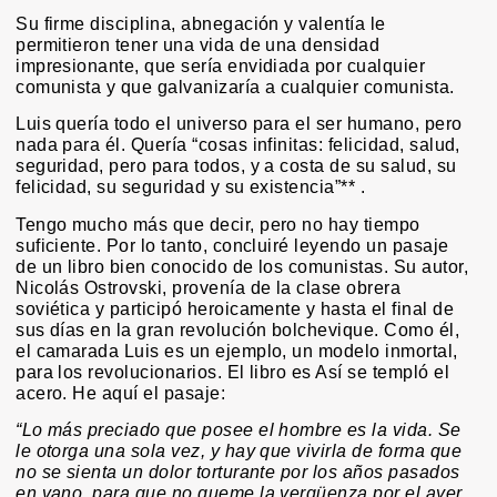
Su firme disciplina, abnegación y valentía le
permitieron tener una vida de una densidad
impresionante, que sería envidiada por cualquier
comunista y que galvanizaría a cualquier comunista.
Luis quería todo el universo para el ser humano, pero
nada para él. Quería “cosas infinitas: felicidad, salud,
seguridad, pero para todos, y a costa de su salud, su
felicidad, su seguridad y su existencia”** .
Tengo mucho más que decir, pero no hay tiempo
suficiente. Por lo tanto, concluiré leyendo un pasaje
de un libro bien conocido de los comunistas. Su autor,
Nicolás Ostrovski, provenía de la clase obrera
soviética y participó heroicamente y hasta el final de
sus días en la gran revolución bolchevique. Como él,
el camarada Luis es un ejemplo, un modelo inmortal,
para los revolucionarios. El libro es Así se templó el
acero. He aquí el pasaje:
“Lo más preciado que posee el hombre es la vida. Se
le otorga una sola vez, y hay que vivirla de forma que
no se sienta un dolor torturante por los años pasados
en vano, para que no queme la vergüenza por el ayer