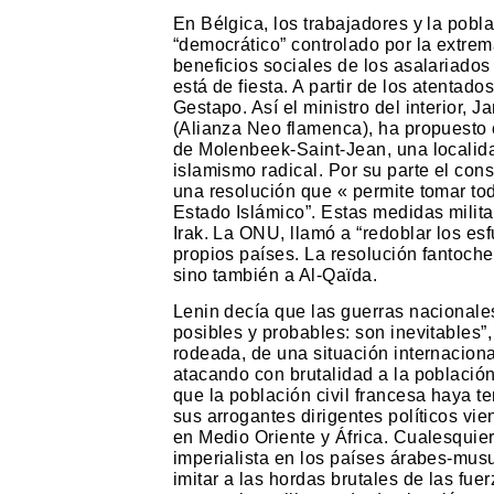
En Bélgica, los trabajadores y la pobl
“democrático” controlado por la extre
beneficios sociales de los asalariados
está de fiesta. A partir de los atentad
Gestapo. Así el ministro del interior,
(Alianza Neo flamenca), ha propuesto c
de Molenbeek-Saint-Jean, una localida
islamismo radical. Por su parte el co
una resolución que « permite tomar to
Estado Islámico”. Estas medidas milit
Irak. La ONU, llamó a “redoblar los esf
propios países. La resolución fantoch
sino también a Al-Qaïda.
Lenin decía que las guerras nacionales
posibles y probables: son inevitables”
rodeada, de una situación internaciona
atacando con brutalidad a la población
que la población civil francesa haya t
sus arrogantes dirigentes políticos v
en Medio Oriente y África. Cualesquie
imperialista en los países árabes-mus
imitar a las hordas brutales de las fu