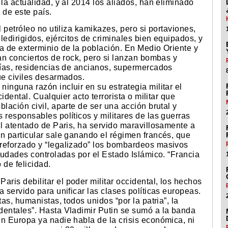
la actualidad, y al 2014 los aliados, han eliminado
de este país.
l petróleo no utiliza kamikazes, pero si portaviones,
ledirigidos, ejércitos de criminales bien equipados, y
a de exterminio de la población. En Medio Oriente y
can conciertos de rock, pero si lanzan bombas y
erías, residencias de ancianos, supermercados
ue civiles desarmados.
inguna razón incluir en su estrategia militar el
cidental. Cualquier acto terrorista o militar que
lación civil, aparte de ser una acción brutal y
 responsables políticos y militares de las guerras
El atentado de Paris, ha servido maravillosamente a
n particular sale ganando el régimen francés, que
reforzado y “legalizado” los bombardeos masivos
ciudades controladas por el Estado Islámico. “Francia
 de felicidad.
is debilitar el poder militar occidental, los hechos
 servido para unificar las clases políticas europeas.
tas, humanistas, todos unidos “por la patria”, la
dentales”. Hasta Vladimir Putin se sumó a la banda
n Europa ya nadie habla de la crisis económica, ni