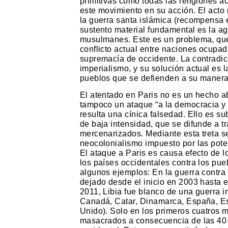
primitivas como todas las religiones ac
este movimiento en su acción. El acto
la guerra santa islámica (recompensa es
sustento material fundamental es la ag
musulmanes. Este es un problema, que 
conflicto actual entre naciones ocupad
supremacía de occidente. La contradicc
imperialismo, y su solución actual es 
pueblos que se defienden a su manera
El atentado en Paris no es un hecho ab
tampoco un ataque “a la democracia y 
resulta una cínica falsedad. Ello es s
de baja intensidad, que se difunde a tr
mercenarizados. Mediante esta treta se
neocolonialismo impuesto por las pot
El ataque a Paris es causa efecto de 
los países occidentales contra los pue
algunos ejemplos: En la guerra contra I
dejado desde el inicio en 2003 hasta 
2011, Libia fue blanco de una guerra i
Canadá, Catar, Dinamarca, España, Est
Unido). Solo en los primeros cuatros m
masacrados a consecuencia de las 40 