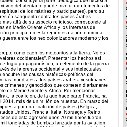
tuales, constituye la parte ideológica que necesita
 mismo del atentado, puede involucrar elementos de
piritual de los mártires y participantes), pero su
resión sangrienta contra los países árabes-
más allá de su aspecto religioso, corresponde al
as en Medio Oriente África y los intereses de
ión principal en esta región es nación oprimida-
la guerra entre los neo colonizadores moderno y los
.
rupto como caen los meteoritos a la tierra. No es
valores occidentales”. Presentar los hechos así
ubterfugio propagandístico, un elemento de la guerra
avés de la prensa occidental y sus intelectuales
 encubre las causas históricas-políticas del
encias mundiales a los países árabes-musulmanes.
los crímenes y genocidios que cometen diariamente
blo de Medio Oriente y África. Por mencionar
rak, la coalición, de la que hace parte Francia, ha
el 2014, más de un millón de muertos. En marzo del
mpuesta por una coalición de países (Bélgica,
ados Unidos, Francia, Italia, Noruega y Reino
eses de esta agresión unos 70 mil libios fueron
mil toneladas de bombas lanzada por la aviación