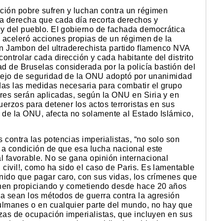
ación pobre sufren y luchan contra un régimen
ma derecha que cada día recorta derechos y
 y del pueblo. El gobierno de fachada democrática
os aceleró acciones propias de un régimen de la
 Jan Jambon del ultraderechista partido flamenco NVA
ontrolar cada dirección y cada habitante del distrito
d de Bruselas considerada por la policía bastión del
nsejo de seguridad de la ONU adoptó por unanimidad
das las medidas necesaria para combatir el grupo
ares serán aplicadas, según la ONU en Siria y en
uerzos para detener los actos terroristas en sus
e de la ONU, afecta no solamente al Estado Islámico,
 contra las potencias imperialistas, “no solo son
, a condición de que esa lucha nacional este
l favorable. No se gana opinión internacional
 civil!, como ha sido el caso de Paris. Es lamentable
enido que pagar caro, con sus vidas, los crímenes que
ienen propiciando y cometiendo desde hace 20 años
ra sean los métodos de guerra contra la agresión
ulmanes o en cualquier parte del mundo, no hay que
erzas de ocupación imperialistas, que incluyen en sus