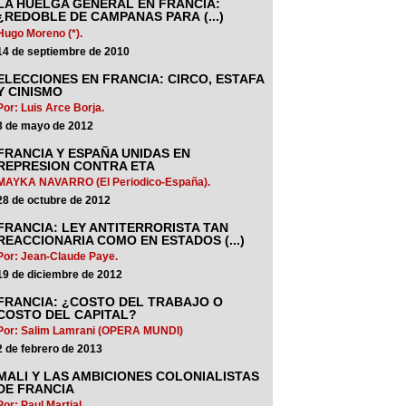
LA HUELGA GENERAL EN FRANCIA:
¿REDOBLE DE CAMPANAS PARA (...)
Hugo Moreno (*).
14 de septiembre de 2010
ELECCIONES EN FRANCIA: CIRCO, ESTAFA
Y CINISMO
Por: Luis Arce Borja.
8 de mayo de 2012
FRANCIA Y ESPAÑA UNIDAS EN
REPRESION CONTRA ETA
MAYKA NAVARRO (El Periodico-España).
28 de octubre de 2012
FRANCIA: LEY ANTITERRORISTA TAN
REACCIONARIA COMO EN ESTADOS (...)
Por: Jean-Claude Paye.
19 de diciembre de 2012
FRANCIA: ¿COSTO DEL TRABAJO O
COSTO DEL CAPITAL?
Por: Salim Lamrani (OPERA MUNDI)
2 de febrero de 2013
MALI Y LAS AMBICIONES COLONIALISTAS
DE FRANCIA
Por: Paul Martial.