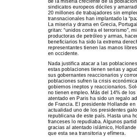
de la miseria creciente de la poblaci
sindicatos europeos dóciles y amarrad
20 millones de trabajadores sin empleo
transnacionales han implantado la “paz 
La miseria y drama en Grecia, Portuga
gritan: “unidos contra el terrorismo”, 
productoras de petróleo y armas, hace
beneficiarios ha sido la extrema derec
representantes tienen las manos libr
en occidente.
Nada justifica atacar a las poblaciones
estas poblaciones tienen serias y agud
sus gobernantes reaccionarios y corro
poblaciones sufren la crisis económic
gobiernos ineptos y reaccionarios. So
no tienen empleo. Más del 14% de los 
atentado en Paris ha sido un regalo ad
de Francia. El presidente Hollande en
actualidad uno de los presidentes galo
republicana de este país. Hasta una ho
franceses lo repudiaba. Algunos parti
gracias al atentado islámico, Hollande 
que esta sea transitoria y efímera.