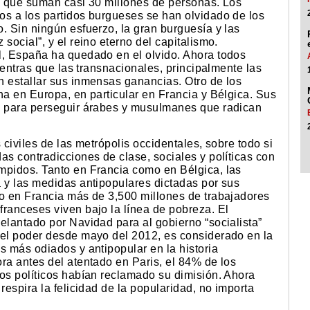
ón que suman casi 30 millones de personas. Los
os a los partidos burgueses se han olvidado de los
. Sin ningún esfuerzo, la gran burguesía y las
social”, y el reino eterno del capitalismo.
l, España ha quedado en el olvido. Ahora todos
mientras que las transnacionales, principalmente las
n estallar sus inmensas ganancias. Otro de los
ha en Europa, en particular en Francia y Bélgica. Sus
es para perseguir árabes y musulmanes que radican
 civiles de las metrópolis occidentales, sobre todo si
as contradicciones de clase, sociales y políticas con
mpidos. Tanto en Francia como en Bélgica, las
a y las medidas antipopulares dictadas por sus
lo en Francia más de 3,500 millones de trabajadores
franceses viven bajo la línea de pobreza. El
elantado por Navidad para al gobierno “socialista”
 el poder desde mayo del 2012, es considerado en la
s más odiados y antipopular en la historia
ra antes del atentado en Paris, el 84% de los
dos políticos habían reclamado su dimisión. Ahora
respira la felicidad de la popularidad, no importa