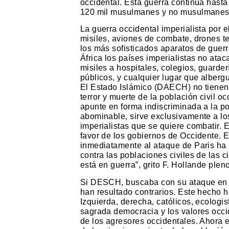
occidental. Esta guerra continúa hasta 
120 mil musulmanes y no musulmanes 
La guerra occidental imperialista por e
misiles, aviones de combate, drones te
los más sofisticados aparatos de guerr
África los países imperialistas no ata
misiles a hospitales, colegios, guard
públicos, y cualquier lugar que alberg
El Estado Islámico (DAECH) no tienen n
terror y muerte de la población civil oc
apunte en forma indiscriminada a la pob
abominable, sirve exclusivamente a los
imperialistas que se quiere combatir. 
favor de los gobiernos de Occidente. E
inmediatamente al ataque de Paris ha 
contra las poblaciones civiles de las 
está en guerra”, grito F. Hollande pleno
Si DESCH, buscaba con su ataque en Par
han resultado contrarios. Este hecho ha
Izquierda, derecha, católicos, ecologis
sagrada democracia y los valores occi
de los agresores occidentales. Ahora e