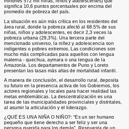
millones 572 mil niñas, niños y adolescentes) que
significa 10,6 puntos porcentuales por encima del
promedio de pobreza del país.
La situación es aún más crítica en los residentes del
área rural, donde la pobreza afectó al 68.5% de sus
niñas, niños y adolescentes, es decir 2,3 veces la
pobreza urbana (29,3%). Una tercera parte del
mencionado universo, la niñez y adolescencia son
indigentes o pobres extremos. Las condiciones son
mucho más complicadas para aquellos con lengua
materna - quechua, aymara o una lengua de la
Amazonía. Los departamentos de Puno y Loreto
presentan las tasas más altas de mortalidad infantil.
A manera de conclusión, el desarrollo rural, deposita
su futuro en la presencia activa de los Gobiernos, los
actores regionales y locales para hacer realidad las
metas emblemáticas. La descentralización es una
tarea de las municipalidades provinciales y distritales,
al asumir la articulación y el liderazgo.
¿QUÉ ES UNA NIÑA O NIÑO?: “Es un ser humano
pequeño que tiene derecho a ser feliz y ser una
persona querida para los demás”. Respuesta de un