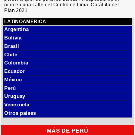
niño en una calle del Centro de Lima. Carátula del
Plan 2021.
LATINOAMERICA
Argentina
Bolivia
Brasil
Chile
Colombia
Ecuador
México
Perú
Uruguay
Venezuela
Otros países
MÁS DE PERÚ