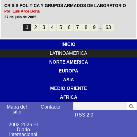
CRISIS POLITICA Y GRUPOS ARMADOS DE LABORATORIO
Por: Luis Arce Borja
27 de julio de 2005
1
2
3
4
5
6
7
8
9
...
63
INICIO
LATINOAMERICA
NORTE AMERICA
EUROPA
ASIA
MEDIO ORIENTE
AFRICA
Buscar
Mapa del
Contacto
sitio
RSS 2.0
2002-2026 El
Diario
Internacional