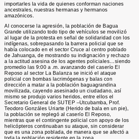
importarles la vida de quienes conforman naciones
ancestrales, nuestras hermanas y hermanos
amazónicos.
Al conocerse la agresión, la población de Bagua
Grande utilizando todo tipo de vehículos se movilizó
al lugar de la protesta en señal de solidaridad con los
indígenas, sobrepasando la barrera policial que se
había colocado en el sector Cruce al centro poblado
de Jahuanga, de mostrando su indignación y rechazo
a la actitud asesina de los agentes policiales…siendo
promedio las 9:00 a .m. avanzando del caserío El
Reposo al sector La Balanza se inició el ataque
policial con bombas lacrimógenas y balas con
dirección a matar a la población baguagrandina
movilizada, cayendo asesinado un ciudadano, así
mismo se produjo varios heridos, entre ellos el
Secretario General de SUTEP –Utcubamba, Prof.
Teodoro Gonzáles Uriarte (Herido de bala en un pie),
la población se replegó al caserío El Reposo,
mientras que el contingente policial con apoyo de los
helicópteros continuaban su ataque, sin considerar
que es una zona poblada, de manera que se afectó a
toda la población residente en la zona.