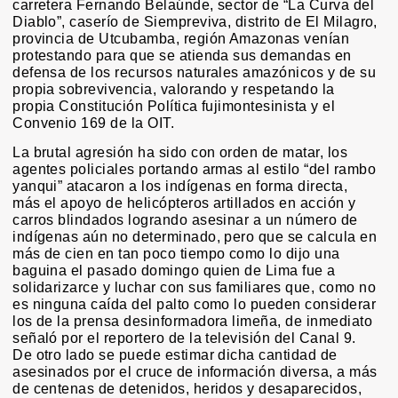
carretera Fernando Belaúnde, sector de “La Curva del
Diablo”, caserío de Siempreviva, distrito de El Milagro,
provincia de Utcubamba, región Amazonas venían
protestando para que se atienda sus demandas en
defensa de los recursos naturales amazónicos y de su
propia sobrevivencia, valorando y respetando la
propia Constitución Política fujimontesinista y el
Convenio 169 de la OIT.
La brutal agresión ha sido con orden de matar, los
agentes policiales portando armas al estilo “del rambo
yanqui” atacaron a los indígenas en forma directa,
más el apoyo de helicópteros artillados en acción y
carros blindados logrando asesinar a un número de
indígenas aún no determinado, pero que se calcula en
más de cien en tan poco tiempo como lo dijo una
baguina el pasado domingo quien de Lima fue a
solidarizarce y luchar con sus familiares que, como no
es ninguna caída del palto como lo pueden considerar
los de la prensa desinformadora limeña, de inmediato
señaló por el reportero de la televisión del Canal 9.
De otro lado se puede estimar dicha cantidad de
asesinados por el cruce de información diversa, a más
de centenas de detenidos, heridos y desaparecidos,