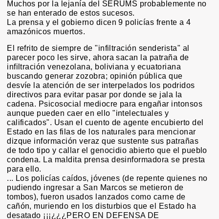
Muchos por la lejanía del SERUMS probablemente no
se han enterado de estos sucesos.
La prensa y el gobierno dicen 9 policías frente a 4
amazónicos muertos.
El refrito de siempre de "infiltración senderista" al
parecer poco les sirve, ahora sacan la patraña de
infiltración venezolana, boliviana y ecuatoriana
buscando generar zozobra; opinión pública que
desvíe la atención de ser interpelados los podridos
directivos para evitar pasar por donde se jala la
cadena. Psicosocial mediocre para engañar intonsos
aunque pueden caer en ello "intelectuales y
calificados". Usan el cuento de agente encubierto del
Estado en las filas de los naturales para mencionar
dizque información veraz que sustente sus patrañas
de todo tipo y callar el genocidio abierto que el pueblo
condena. La maldita prensa desinformadora se presta
para ello.
... Los policías caídos, jóvenes (de repente quienes no
pudiendo ingresar a San Marcos se metieron de
tombos), fueron usados lanzados como carne de
cañón, muriendo en los disturbios que el Estado ha
desatado ¡¡¡¿¿¿PERO EN DEFENSA DE