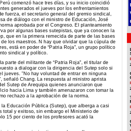
 Perú comenzó hace tres días, y su inicio coincidió
dentes generados el jueves por los enfrentamientos
de fuerza, el secretario general del gremio sindical,
sa de diálogo con el ministro de Educación, José
 norma aprobada por el Congreso. El planteamiento
erva por algunas bases sutepistas, que ya conocen la
tep, que en la primera remecida de parte de las bases
 de los maestros. N hay que olvidar que la cúpula de
res, está en poder de “Patria Roja”, un grupo político
o sindical y político.
 parte del militante de “Patria Roja”, el titular de
uesto a dialogar con la dirigencia del Sutep solo si
 el jueves. "No hay voluntad de entrar en ninguna
", señaló Chang. La respuesta al ministro aprista
 del Sutep de Arequipa quienes anunciaron que
ficio hacia Lima y también amenazaron con tomar la
mo rechazo a la aprobación de la norma.
 la Educación Pública (Sutep), que alberga a casi
s total y exitoso, sin embargo el Ministerio de
o 15 por ciento de los profesores acató la