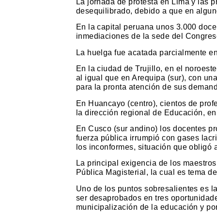
La jornada de protesta en Lima y las pr
desequilibrado, debido a que en algun
En la capital peruana unos 3.000 docen
inmediaciones de la sede del Congreso
La huelga fue acatada parcialmente e
En la ciudad de Trujillo, en el noroest
al igual que en Arequipa (sur), con un
para la pronta atención de sus deman
En Huancayo (centro), cientos de profe
la dirección regional de Educación, en
En Cusco (sur andino) los docentes pr
fuerza pública irrumpió con gases lac
los inconformes, situación que obligó a
La principal exigencia de los maestros
Pública Magisterial, la cual es tema d
Uno de los puntos sobresalientes es l
ser desaprobados en tres oportunidade
municipalización de la educación y po