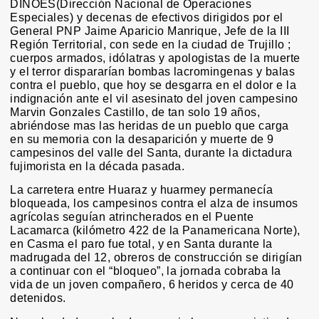
DINOES(Dirección Nacional de Operaciones
Especiales) y decenas de efectivos dirigidos por el
General PNP Jaime Aparicio Manrique, Jefe de la III
Región Territorial, con sede en la ciudad de Trujillo ;
cuerpos armados, idólatras y apologistas de la muerte
y el terror dispararían bombas lacromingenas y balas
contra el pueblo, que hoy se desgarra en el dolor e la
indignación ante el vil asesinato del joven campesino
Marvin Gonzales Castillo, de tan solo 19 años,
abriéndose mas las heridas de un pueblo que carga
en su memoria con la desaparición y muerte de 9
campesinos del valle del Santa, durante la dictadura
fujimorista en la década pasada.
La carretera entre Huaraz y huarmey permanecía
bloqueada, los campesinos contra el alza de insumos
agrícolas seguían atrincherados en el Puente
Lacamarca (kilómetro 422 de la Panamericana Norte),
en Casma el paro fue total, y en Santa durante la
madrugada del 12, obreros de construcción se dirigían
a continuar con el “bloqueo”, la jornada cobraba la
vida de un joven compañero, 6 heridos y cerca de 40
detenidos.