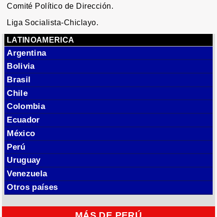
Comité Político de Dirección.
Liga Socialista-Chiclayo.
LATINOAMERICA
Argentina
Bolivia
Brasil
Chile
Colombia
Ecuador
México
Perú
Uruguay
Venezuela
Otros países
MÁS DE PERÚ