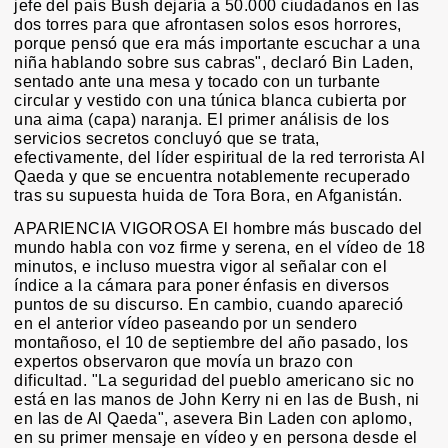
jefe del país Bush dejaría a 50.000 ciudadanos en las
dos torres para que afrontasen solos esos horrores,
porque pensó que era más importante escuchar a una
niña hablando sobre sus cabras", declaró Bin Laden,
sentado ante una mesa y tocado con un turbante
circular y vestido con una túnica blanca cubierta por
una aima (capa) naranja. El primer análisis de los
servicios secretos concluyó que se trata,
efectivamente, del líder espiritual de la red terrorista Al
Qaeda y que se encuentra notablemente recuperado
tras su supuesta huida de Tora Bora, en Afganistán.
APARIENCIA VIGOROSA El hombre más buscado del
mundo habla con voz firme y serena, en el vídeo de 18
minutos, e incluso muestra vigor al señalar con el
índice a la cámara para poner énfasis en diversos
puntos de su discurso. En cambio, cuando apareció
en el anterior vídeo paseando por un sendero
montañoso, el 10 de septiembre del año pasado, los
expertos observaron que movía un brazo con
dificultad. "La seguridad del pueblo americano sic no
está en las manos de John Kerry ni en las de Bush, ni
en las de Al Qaeda", asevera Bin Laden con aplomo,
en su primer mensaje en vídeo y en persona desde el