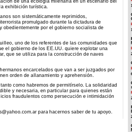
mación de una ecología milenaria en un escenario del
 exhibición turística.
anos son sistemáticamente reprimidos,
iterrorista promulgado durante la dictadura de
y obedientemente por el gobierno socialista de
nquilleo, uno de los referentes de las comunidades que
ue el gobierno de los EE.UU. quiere explotar una
ar, que se utiliza para la construcción de naves
0 hermanos encarcelados que van a ser juzgados por
enen orden de allanamiento y aprehensión.
tanto como habremos de permitírselo. La solidaridad
ible y necesaria, en particular para quienes están
uicios fraudulentos como persecución e intimidación
os@yahoo.com.ar para hacernos saber de tu apoyo.