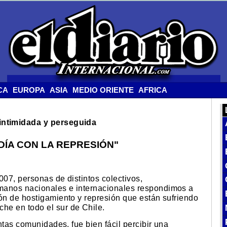
CA
EUROPA
ASIA
MEDIO ORIENTE
AFRICA
intimidada y perseguida
DÍA CON LA REPRESIÓN"
007, personas de distintos colectivos,
manos nacionales e internacionales respondimos a
ión de hostigamiento y represión que están sufriendo
he en todo el sur de Chile.
intas comunidades, fue bien fácil percibir una