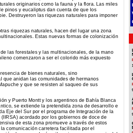
rales originarios como la fauna y la flora. Las miles
de pinos y eucaliptus dan cuenta de que los
ie. Destruyeron las riquezas naturales para imponer
otras riquezas naturales, hacen del lugar una zona
multinacionales. Estas nuevas formas de colonización
de las forestales y las multinacionales, de la mano
chileno comenzaron a ser el colorido más expuesto
 presencia de bienes naturales, sino
ral que anidan las comunidades de hermanos
 Mapuche y que se resisten al saqueo de sus
ión y Puerto Montt y los argentinos de Bahía Blanca
ántico, se extiende la pretendida zona de desarrollo e
ada Eje del Sur por el programa de Integración de la
 (IIRSA) acordado por los gobiernos de doce de
tensiva de esta zona promueve a través de estos
 la comunicación carretera facilitada por el