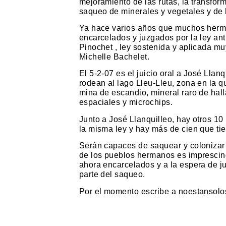
mejoramiento de las rutas, la transfor
saqueo de minerales y vegetales y de la
Ya hace varios años que muchos herm
encarcelados y juzgados por la ley ant
Pinochet , ley sostenida y aplicada mu
Michelle Bachelet.
El 5-2-07 es el juicio oral a José Lla
rodean al lago Lleu-Lleu, zona en la q
mina de escandio, mineral raro de hall
espaciales y microchips.
Junto a José Llanquilleo, hay otros 1
la misma ley y hay más de cien que ti
Serán capaces de saquear y colonizar 
de los pueblos hermanos es imprescind
ahora encarcelados y a la espera de j
parte del saqueo.
Por el momento escribe a noestansol