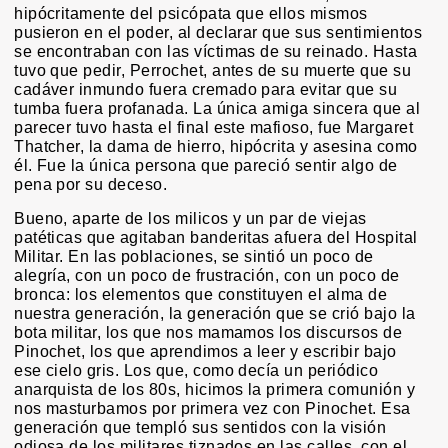
hipócritamente del psicópata que ellos mismos
pusieron en el poder, al declarar que sus sentimientos
se encontraban con las víctimas de su reinado. Hasta
tuvo que pedir, Perrochet, antes de su muerte que su
cadáver inmundo fuera cremado para evitar que su
tumba fuera profanada. La única amiga sincera que al
parecer tuvo hasta el final este mafioso, fue Margaret
Thatcher, la dama de hierro, hipócrita y asesina como
él. Fue la única persona que pareció sentir algo de
pena por su deceso.
Bueno, aparte de los milicos y un par de viejas
patéticas que agitaban banderitas afuera del Hospital
Militar. En las poblaciones, se sintió un poco de
alegría, con un poco de frustración, con un poco de
bronca: los elementos que constituyen el alma de
nuestra generación, la generación que se crió bajo la
bota militar, los que nos mamamos los discursos de
Pinochet, los que aprendimos a leer y escribir bajo
ese cielo gris. Los que, como decía un periódico
anarquista de los 80s, hicimos la primera comunión y
nos masturbamos por primera vez con Pinochet. Esa
generación que templó sus sentidos con la visión
odiosa de los militares tiznados en las calles, con el