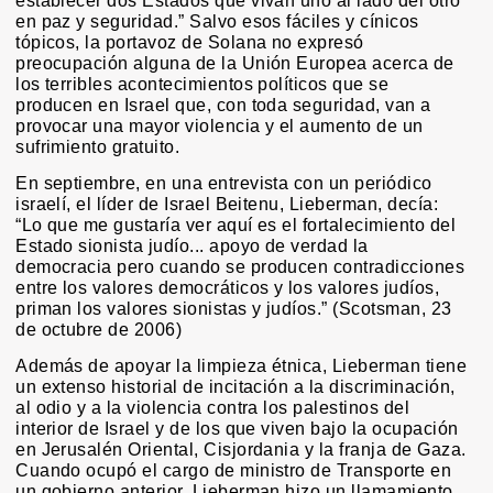
establecer dos Estados que vivan uno al lado del otro
en paz y seguridad.” Salvo esos fáciles y cínicos
tópicos, la portavoz de Solana no expresó
preocupación alguna de la Unión Europea acerca de
los terribles acontecimientos políticos que se
producen en Israel que, con toda seguridad, van a
provocar una mayor violencia y el aumento de un
sufrimiento gratuito.
En septiembre, en una entrevista con un periódico
israelí, el líder de Israel Beitenu, Lieberman, decía:
“Lo que me gustaría ver aquí es el fortalecimiento del
Estado sionista judío... apoyo de verdad la
democracia pero cuando se producen contradicciones
entre los valores democráticos y los valores judíos,
priman los valores sionistas y judíos.” (Scotsman, 23
de octubre de 2006)
Además de apoyar la limpieza étnica, Lieberman tiene
un extenso historial de incitación a la discriminación,
al odio y a la violencia contra los palestinos del
interior de Israel y de los que viven bajo la ocupación
en Jerusalén Oriental, Cisjordania y la franja de Gaza.
Cuando ocupó el cargo de ministro de Transporte en
un gobierno anterior, Lieberman hizo un llamamiento