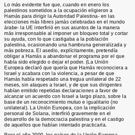
Lo más evidente fue que, cuando en enero los
palestinos sometidos a la ocupación eligieron a
Hamás para dirigir la Autoridad Palestina- en las
elecciones más libres jamás celebradas en el mundo
árabe- la UE interfirió en sus asuntos de la manera
más irresponsable al imponer un bloqueo total y cortar
su ayuda, con lo que castigaba a la población
palestina, ocasionando una hambruna generalizada y
más pobreza. El asedio, explícitamente, pretendía
obligar a Hamás a abandonar el programa por el que
había sido elegido o dejar el poder. (La Unión
Europea declaró que quería que Hamás reconociera a
Israel y acabara con la violencia, a pesar de que
Hamás había respetado una tregua unilateral de 22
meses, sin ataques a Israel, y de que sus dirigentes
habían emitido repetidas declaraciones a favor de
alcanzar un acuerdo con Israel a largo plazo, sobre la
base de un reconocimiento mutuo e igualitario (no
unilateral). La Unión Europea, con la implicación
personal de Solana, interfirió gravemente en el
desarrollo de la democracia palestina y en el castigo
de aquellos que habían intentado practicarla.
Pero el año 2000, los países de la Unión Europea