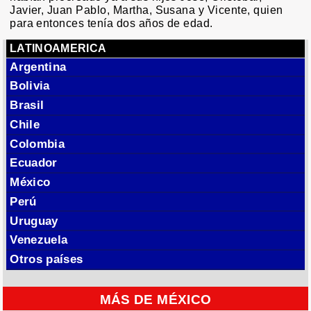
Javier, Juan Pablo, Martha, Susana y Vicente, quien
para entonces tenía dos años de edad.
LATINOAMERICA
Argentina
Bolivia
Brasil
Chile
Colombia
Ecuador
México
Perú
Uruguay
Venezuela
Otros países
MÁS DE MÉXICO