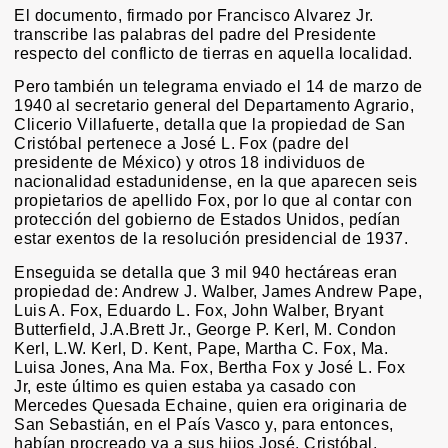
El documento, firmado por Francisco Alvarez Jr.
transcribe las palabras del padre del Presidente
respecto del conflicto de tierras en aquella localidad.
Pero también un telegrama enviado el 14 de marzo de
1940 al secretario general del Departamento Agrario,
Clicerio Villafuerte, detalla que la propiedad de San
Cristóbal pertenece a José L. Fox (padre del
presidente de México) y otros 18 individuos de
nacionalidad estadunidense, en la que aparecen seis
propietarios de apellido Fox, por lo que al contar con
protección del gobierno de Estados Unidos, pedían
estar exentos de la resolución presidencial de 1937.
Enseguida se detalla que 3 mil 940 hectáreas eran
propiedad de: Andrew J. Walber, James Andrew Pape,
Luis A. Fox, Eduardo L. Fox, John Walber, Bryant
Butterfield, J.A.Brett Jr., George P. Kerl, M. Condon
Kerl, L.W. Kerl, D. Kent, Pape, Martha C. Fox, Ma.
Luisa Jones, Ana Ma. Fox, Bertha Fox y José L. Fox
Jr, este último es quien estaba ya casado con
Mercedes Quesada Echaine, quien era originaria de
San Sebastián, en el País Vasco y, para entonces,
habían procreado ya a sus hijos José, Cristóbal,