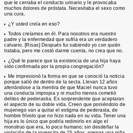
que le cerraba el conducto urinario y le provocaba
muchos dolores de próstata. Necesitaba el sexo como
una cura.
¿Y usted creía en eso?
Todos creíamos en él. Para nosotros era nuestro
padre y la enfermedad que sufría era un verdadero
calvario. [Risas] Después fui sabiendo yo con quién
trataba, pero me costó darme cuenta, no crea que no.
¿Qué le parece que la existencia de una hija haya
sido confirmada por la propia congregación?
Me impresionó la forma en que se conoció la noticia
porque salió de dentro de la secta. Llevan 12 años
aferrándose a la mentira de que Maciel nunca tuvo
una conducta impropia y ni mucho menos cometió
delitos de pederastia. Es sorprendente que aceptaran
el aspecto de su doble vida. Creen que poniéndolo de
mujeriego van a quitar el estigma de pederasta, de
hombre frívolo que no hizo nada en su vida. Tener una
hija es lo único que podría redimirlo en algo el
monstruo que era, lo poco humano; sin desdeñar la
violación de la jovencita de 15 años, apenas una niña.