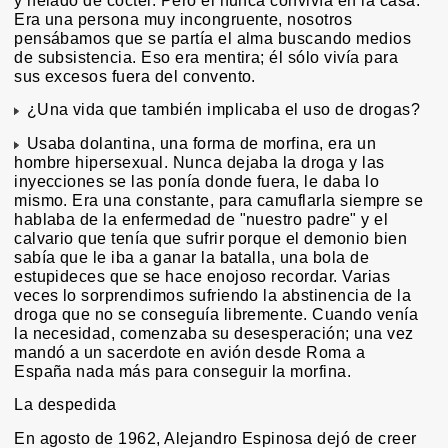
y helado de cóctel. Pero él nunca convivía en la casa.
Era una persona muy incongruente, nosotros
pensábamos que se partía el alma buscando medios
de subsistencia. Eso era mentira; él sólo vivía para
sus excesos fuera del convento.
¿Una vida que también implicaba el uso de drogas?
Usaba dolantina, una forma de morfina, era un
hombre hipersexual. Nunca dejaba la droga y las
inyecciones se las ponía donde fuera, le daba lo
mismo. Era una constante, para camuflarla siempre se
hablaba de la enfermedad de "nuestro padre" y el
calvario que tenía que sufrir porque el demonio bien
sabía que le iba a ganar la batalla, una bola de
estupideces que se hace enojoso recordar. Varias
veces lo sorprendimos sufriendo la abstinencia de la
droga que no se conseguía libremente. Cuando venía
la necesidad, comenzaba su desesperación; una vez
mandó a un sacerdote en avión desde Roma a
España nada más para conseguir la morfina.
La despedida
En agosto de 1962, Alejandro Espinosa dejó de creer