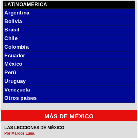
LATINOAMERICA
Argentina
Bolivia
Brasil
Chile
Colombia
Ecuador
México
Perú
Uruguay
Venezuela
Otros países
MÁS DE MÉXICO
LAS LECCIONES DE MÉXICO.
Por Marcos Luna.