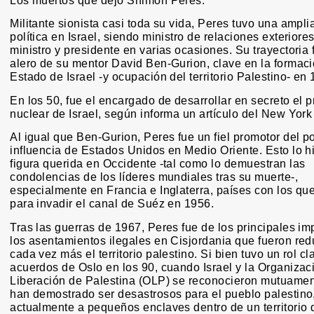
Los muertos que dejó Shimon Peres.
Militante sionista casi toda su vida, Peres tuvo una amplia
política en Israel, siendo ministro de relaciones exteriores
ministro y presidente en varias ocasiones. Su trayectoria 
alero de su mentor David Ben-Gurion, clave en la formaci
Estado de Israel -y ocupación del territorio Palestino- en
En los 50, fue el encargado de desarrollar en secreto el 
nuclear de Israel, según informa un artículo del New York
Al igual que Ben-Gurion, Peres fue un fiel promotor del p
influencia de Estados Unidos en Medio Oriente. Esto lo h
figura querida en Occidente -tal como lo demuestran las
condolencias de los líderes mundiales tras su muerte-,
especialmente en Francia e Inglaterra, países con los qu
para invadir el canal de Suéz en 1956.
Tras las guerras de 1967, Peres fue de los principales im
los asentamientos ilegales en Cisjordania que fueron re
cada vez más el territorio palestino. Si bien tuvo un rol cl
acuerdos de Oslo en los 90, cuando Israel y la Organizac
Liberación de Palestina (OLP) se reconocieron mutuamen
han demostrado ser desastrosos para el pueblo palestino
actualmente a pequeños enclaves dentro de un territorio 