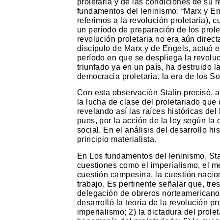
proletaria y de las condiciones de su 
fundamentos del leninismo: “Marx y En
referimos a la revolución proletaria),
un período de preparación de los prolet
revolución proletaria no era aún direc
discípulo de Marx y de Engels, actuó e
período en que se despliega la revoluc
triunfado ya en un país, ha destruido 
democracia proletaria, la era de los So
Con esta observación Stalin precisó, 
la lucha de clase del proletariado que
revelando así las raíces históricas del
pues, por la acción de la ley según la 
social. En el análisis del desarrollo h
principio materialista.
En Los fundamentos del leninismo, Sta
cuestiones como el imperialismo, el mét
cuestión campesina, la cuestión nacional
trabajo. Es pertinente señalar que, tre
delegación de obreros norteamericanos
desarrolló la teoría de la revolución pr
imperialismo; 2) la dictadura del prolet