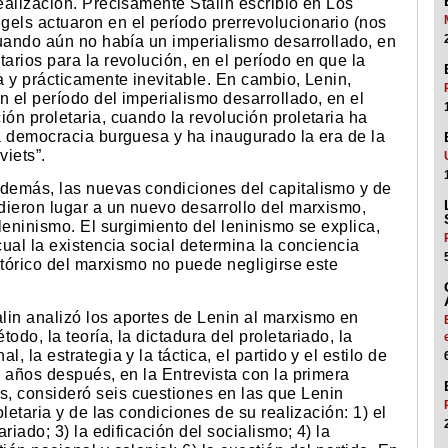
realización. Precisamente Stalin escribió en Los
gels actuaron en el período prerrevolucionario (nos
 cuando aún no había un imperialismo desarrollado, en
arios para la revolución, en el período en que la
ta y prácticamente inevitable. En cambio, Lenin,
n el período del imperialismo desarrollado, en el
ión proletaria, cuando la revolución proletaria ha
la democracia burguesa y ha inaugurado la era de la
viets”.
además, las nuevas condiciones del capitalismo y de
 dieron lugar a un nuevo desarrollo del marxismo,
 leninismo. El surgimiento del leninismo se explica,
cual la existencia social determina la conciencia
istórico del marxismo no puede negligirse este
lin analizó los aportes de Lenin al marxismo en
odo, la teoría, la dictadura del proletariado, la
, la estrategia y la táctica, el partido y el estilo de
s años después, en la Entrevista con la primera
, consideró seis cuestiones en las que Lenin
oletaria y de las condiciones de su realización: 1) el
ariado; 3) la edificación del socialismo; 4) la