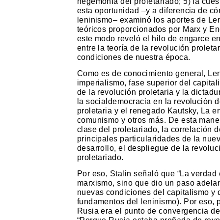
hegemonía del proletariado; 5) la cuest
esta oportunidad –y a diferencia de 
leninismo– examinó los aportes de Len
teóricos proporcionados por Marx y E
este modo reveló el hilo de engarce en
entre la teoría de la revolución prolet
condiciones de nuestra época.
Como es de conocimiento general, Leni
imperialismo, fase superior del capitali
de la revolución proletaria y la dictad
la socialdemocracia en la revolución d
proletaria y el renegado Kautsky, La en
comunismo y otros más. De esta maner
clase del proletariado, la correlación
principales particularidades de la nuev
desarrollo, el despliegue de la revoluci
proletariado.
Por eso, Stalin señaló que “La verdad 
marxismo, sino que dio un paso adelan
nuevas condiciones del capitalismo y d
fundamentos del leninismo). Por eso, 
Rusia era el punto de convergencia de 