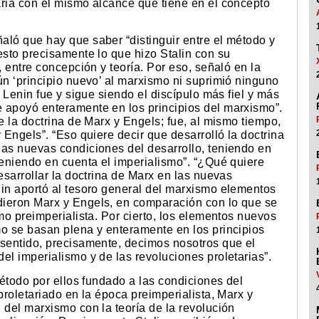
aria con el mismo alcance que tiene en el concepto
aló que hay que saber “distinguir entre el método y
esto precisamente lo que hizo Stalin con su
, entre concepción y teoría. Por eso, señaló en la
ún ‘principio nuevo’ al marxismo ni suprimió ninguno
. Lenin fue y sigue siendo el discípulo más fiel y más
 apoyó enteramente en los principios del marxismo”.
e la doctrina de Marx y Engels; fue, al mismo tiempo,
 Engels”. “Eso quiere decir que desarrolló la doctrina
las nuevas condiciones del desarrollo, teniendo en
teniendo en cuenta el imperialismo”. “¿Qué quiere
esarrollar la doctrina de Marx en las nuevas
nin aportó al tesoro general del marxismo elementos
dieron Marx y Engels, en comparación con lo que se
mo preimperialista. Por cierto, los elementos nuevos
mo se basan plena y enteramente en los principios
 sentido, precisamente, decimos nosotros que el
el imperialismo y de las revoluciones proletarias”.
método por ellos fundado a las condiciones del
proletariado en la época preimperialista, Marx y
 del marxismo con la teoría de la revolución