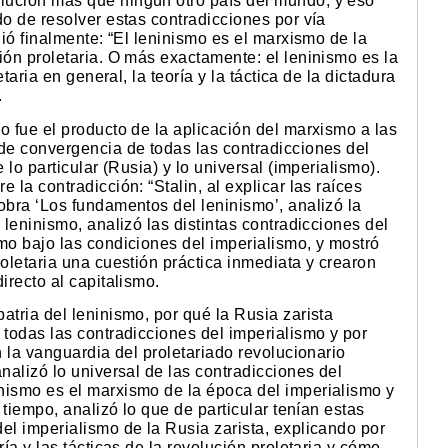
lución más que ningún otro país del mundo, y eso
do de resolver estas contradicciones por vía
nió finalmente: “El leninismo es el marxismo de la
ión proletaria. O más exactamente: el leninismo es la
etaria en general, la teoría y la táctica de la dictadura
.
o fue el producto de la aplicación del marxismo a las
 de convergencia de todas las contradicciones del
 lo particular (Rusia) y lo universal (imperialismo).
 la contradicción: “Stalin, al explicar las raíces
obra ‘Los fundamentos del leninismo’, analizó la
 leninismo, analizó las distintas contradicciones del
mo bajo las condiciones del imperialismo, y mostró
roletaria una cuestión práctica inmediata y crearon
irecto al capitalismo.
atria del leninismo, por qué la Rusia zarista
 todas las contradicciones del imperialismo y por
n la vanguardia del proletariado revolucionario
nalizó lo universal de las contradicciones del
nismo es el marxismo de la época del imperialismo y
o tiempo, analizó lo que de particular tenían estas
el imperialismo de la Rusia zarista, explicando por
ría y las tácticas de la revolución proletaria y cómo