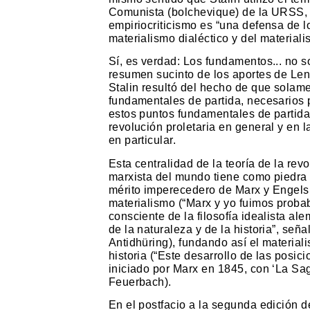
Comunista (bolchevique) de la URSS, c
empiriocriticismo es “una defensa de 
materialismo dialéctico y del materiali
Sí, es verdad: Los fundamentos... no 
resumen sucinto de los aportes de Len
Stalin resultó del hecho de que solam
fundamentales de partida, necesarios p
estos puntos fundamentales de partida 
revolución proletaria en general y en la
en particular.
Esta centralidad de la teoría de la rev
marxista del mundo tiene como piedra a
mérito imperecedero de Marx y Engels e
materialismo (“Marx y yo fuimos probab
consciente de la filosofía idealista al
de la naturaleza y de la historia”, señ
Antidhüring), fundando así el materiali
historia (“Este desarrollo de las pos
iniciado por Marx en 1845, con ‘La Sa
Feuerbach).
En el postfacio a la segunda edición de