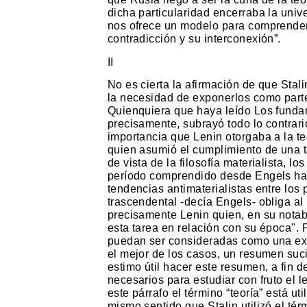
dicha particularidad encerraba la unive
nos ofrece un modelo para comprender l
contradicción y su interconexión”.
II
No es cierta la afirmación de que Stali
la necesidad de exponerlos como part
Quienquiera que haya leído Los fundam
precisamente, subrayó todo lo contrari
importancia que Lenin otorgaba a la te
quien asumió el cumplimiento de una t
de vista de la filosofía materialista, l
período comprendido desde Engels hast
tendencias antimaterialistas entre los
trascendental -decía Engels- obliga al
precisamente Lenin quien, en su notabl
esta tarea en relación con su época". 
puedan ser consideradas como una exp
el mejor de los casos, un resumen suc
estimo útil hacer este resumen, a fin 
necesarios para estudiar con fruto el l
este párrafo el término “teoría” está ut
mismo sentido que Stalin utilizó el té