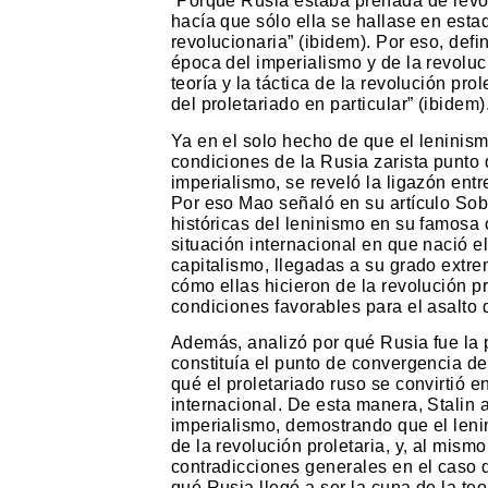
“Porque Rusia estaba preñada de revo
hacía que sólo ella se hallase en esta
revolucionaria” (ibidem). Por eso, defi
época del imperialismo y de la revoluc
teoría y la táctica de la revolución prol
del proletariado en particular” (ibidem)
Ya en el solo hecho de que el leninism
condiciones de la Rusia zarista punto
imperialismo, se reveló la ligazón entre
Por eso Mao señaló en su artículo Sobre
históricas del leninismo en su famosa 
situación internacional en que nació el
capitalismo, llegadas a su grado extre
cómo ellas hicieron de la revolución p
condiciones favorables para el asalto d
Además, analizó por qué Rusia fue la p
constituía el punto de convergencia de
qué el proletariado ruso se convirtió e
internacional. De esta manera, Stalin a
imperialismo, demostrando que el leni
de la revolución proletaria, y, al mism
contradicciones generales en el caso d
qué Rusia llegó a ser la cuna de la teo