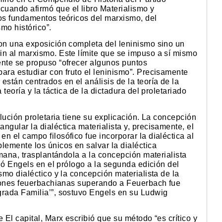
uando afirmó que el libro Materialismo y
los fundamentos teóricos del marxismo, del
smo histórico”.
son una exposición completa del leninismo sino un
in al marxismo. Este límite que se impuso a sí mismo
ente se propuso “ofrecer algunos puntos
ara estudiar con fruto el leninismo”. Precisamente
están centrados en el análisis de la teoría de la
 teoría y la táctica de la dictadura del proletariado
olución proletaria tiene su explicación. La concepción
ngular la dialéctica materialista y, precisamente, el
n el campo filosófico fue incorporar la dialéctica al
lemente los únicos en salvar la dialéctica
emana, trasplantándola a la concepción materialista
aló Engels en el prólogo a la segunda edición del
smo dialéctico y la concepción materialista de la
iciones feuerbachianas superando a Feuerbach fue
grada Familia’”, sostuvo Engels en su Ludwig
 El capital, Marx escribió que su método “es crítico y