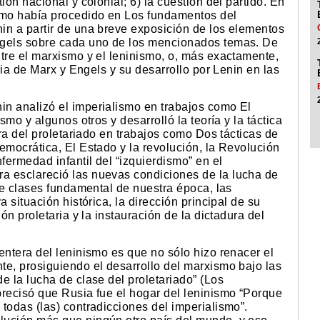
ión nacional y colonial; 6) la cuestión del partido. En
cómo había procedido en Los fundamentos del
in a partir de una breve exposición de los elementos
ngels sobre cada uno de los mencionados temas. De
tre el marxismo y el leninismo, o, más exactamente,
aria de Marx y Engels y su desarrollo por Lenin en las
n analizó el imperialismo en trabajos como El
smo y algunos otros y desarrolló la teoría y la táctica
ura del proletariado en trabajos como Dos tácticas de
emocrática, El Estado y la revolución, la Revolución
fermedad infantil del “izquierdismo” en el
a esclareció las nuevas condiciones de la lucha de
 de clases fundamental de nuestra época, las
a situación histórica, la dirección principal de su
ón proletaria y la instauración de la dictadura del
entera del leninismo es que no sólo hizo renacer el
te, prosiguiendo el desarrollo del marxismo bajo las
e la lucha de clase del proletariado” (Los
precisó que Rusia fue el hogar del leninismo “Porque
todas (las) contradicciones del imperialismo”.