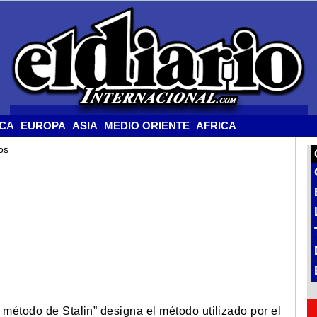
ICA
EUROPA
ASIA
MEDIO ORIENTE
AFRICA
os
l método de Stalin” designa el método utilizado por el