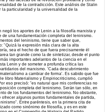
rsalidad de la contradicción. Este análisis de Stalin
a particularidad y la universalidad de la
n negó los aportes de Lenin a la filosofía marxista y
e de una fundamentación completa del leninismo.
entos del leninismo, tiene que saber que,
o: "Quizá la expresión más clara de la alta
oría, sea el hecho de que fuera precisamente él
area tan grande como la de sintetizar, desde el punto
os más importantes adelantos de la ciencia en el
a Lenin y de someter a profunda crítica las
 partidarios del marxismo. ’Cada descubrimiento
 materialismo a cambiar de forma’. Es sabido que fue
e libro Materialismo y Empiriocriticismo, cumplió
Por eso precisó: "es natural que mis conferencias no
osición completa del leninismo. Serán tan sólo, en
into de los fundamentos del leninismo. No obstante,
de ofrecer algunos puntos fundamentales de partida,
eninismo". Entre paréntesis, en la primera cita de
ilizado como sinónimo de filosofía, y es en este
rmino en el Compendio de Historia del Partido