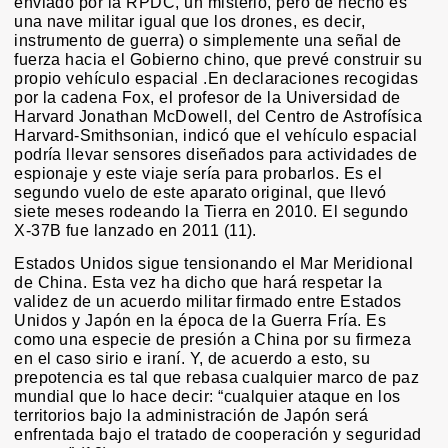
enviado por la RPDC, un misterio, pero de hecho es
una nave militar igual que los drones, es decir,
instrumento de guerra) o simplemente una señal de
fuerza hacia el Gobierno chino, que prevé construir su
propio vehículo espacial .En declaraciones recogidas
por la cadena Fox, el profesor de la Universidad de
Harvard Jonathan McDowell, del Centro de Astrofísica
Harvard-Smithsonian, indicó que el vehículo espacial
podría llevar sensores diseñados para actividades de
espionaje y este viaje sería para probarlos. Es el
segundo vuelo de este aparato original, que llevó
siete meses rodeando la Tierra en 2010. El segundo
X-37B fue lanzado en 2011 (11).
Estados Unidos sigue tensionando el Mar Meridional
de China. Esta vez ha dicho que hará respetar la
validez de un acuerdo militar firmado entre Estados
Unidos y Japón en la época de la Guerra Fría. Es
como una especie de presión a China por su firmeza
en el caso sirio e iraní. Y, de acuerdo a esto, su
prepotencia es tal que rebasa cualquier marco de paz
mundial que lo hace decir: “cualquier ataque en los
territorios bajo la administración de Japón será
enfrentada bajo el tratado de cooperación y seguridad