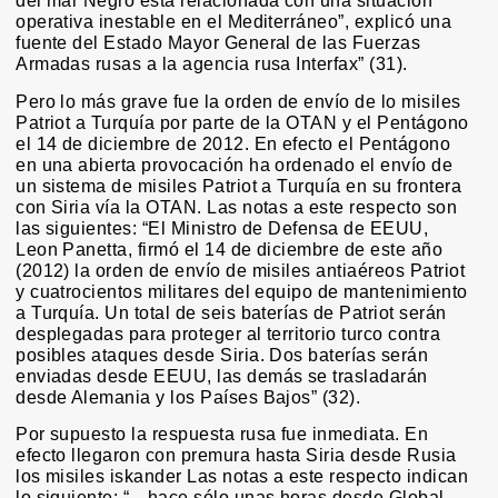
del mar Negro está relacionada con una situación
operativa inestable en el Mediterráneo”, explicó una
fuente del Estado Mayor General de las Fuerzas
Armadas rusas a la agencia rusa Interfax” (31).
Pero lo más grave fue la orden de envío de lo misiles
Patriot a Turquía por parte de la OTAN y el Pentágono
el 14 de diciembre de 2012. En efecto el Pentágono
en una abierta provocación ha ordenado el envío de
un sistema de misiles Patriot a Turquía en su frontera
con Siria vía la OTAN. Las notas a este respecto son
las siguientes: “El Ministro de Defensa de EEUU,
Leon Panetta, firmó el 14 de diciembre de este año
(2012) la orden de envío de misiles antiaéreos Patriot
y cuatrocientos militares del equipo de mantenimiento
a Turquía. Un total de seis baterías de Patriot serán
desplegadas para proteger al territorio turco contra
posibles ataques desde Siria. Dos baterías serán
enviadas desde EEUU, las demás se trasladarán
desde Alemania y los Países Bajos” (32).
Por supuesto la respuesta rusa fue inmediata. En
efecto llegaron con premura hasta Siria desde Rusia
los misiles iskander Las notas a este respecto indican
lo siguiente: “…hace sólo unas horas desde Global