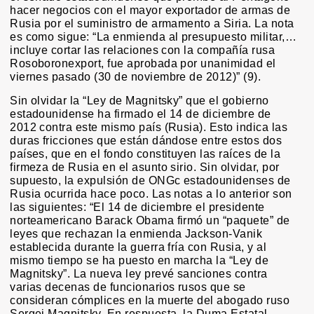
hacer negocios con el mayor exportador de armas de
Rusia por el suministro de armamento a Siria. La nota
es como sigue: “La enmienda al presupuesto militar,…
incluye cortar las relaciones con la compañía rusa
Rosoboronexport, fue aprobada por unanimidad el
viernes pasado (30 de noviembre de 2012)” (9).
Sin olvidar la “Ley de Magnitsky” que el gobierno
estadounidense ha firmado el 14 de diciembre de
2012 contra este mismo país (Rusia). Esto indica las
duras fricciones que están dándose entre estos dos
países, que en el fondo constituyen las raíces de la
firmeza de Rusia en el asunto sirio. Sin olvidar, por
supuesto, la expulsión de ONGc estadounidenses de
Rusia ocurrida hace poco. Las notas a lo anterior son
las siguientes: “El 14 de diciembre el presidente
norteamericano Barack Obama firmó un “paquete” de
leyes que rechazan la enmienda Jackson-Vanik
establecida durante la guerra fría con Rusia, y al
mismo tiempo se ha puesto en marcha la “Ley de
Magnitsky”. La nueva ley prevé sanciones contra
varias decenas de funcionarios rusos que se
consideran cómplices en la muerte del abogado ruso
Sergei Magnitsky. En respuesta, la Duma Estatal