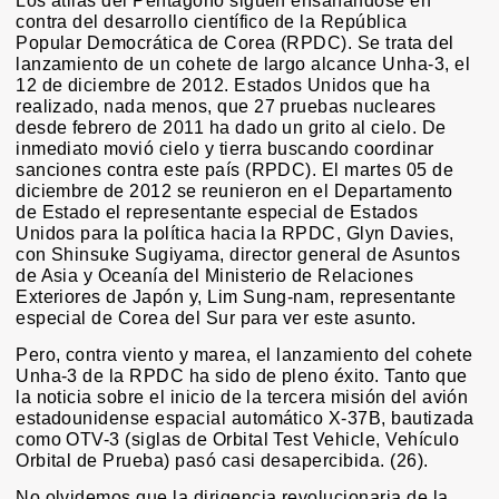
Los atilas del Pentágono siguen ensañándose en
contra del desarrollo científico de la República
Popular Democrática de Corea (RPDC). Se trata del
lanzamiento de un cohete de largo alcance Unha-3, el
12 de diciembre de 2012. Estados Unidos que ha
realizado, nada menos, que 27 pruebas nucleares
desde febrero de 2011 ha dado un grito al cielo. De
inmediato movió cielo y tierra buscando coordinar
sanciones contra este país (RPDC). El martes 05 de
diciembre de 2012 se reunieron en el Departamento
de Estado el representante especial de Estados
Unidos para la política hacia la RPDC, Glyn Davies,
con Shinsuke Sugiyama, director general de Asuntos
de Asia y Oceanía del Ministerio de Relaciones
Exteriores de Japón y, Lim Sung-nam, representante
especial de Corea del Sur para ver este asunto.
Pero, contra viento y marea, el lanzamiento del cohete
Unha-3 de la RPDC ha sido de pleno éxito. Tanto que
la noticia sobre el inicio de la tercera misión del avión
estadounidense espacial automático X-37B, bautizada
como OTV-3 (siglas de Orbital Test Vehicle, Vehículo
Orbital de Prueba) pasó casi desapercibida. (26).
No olvidemos que la dirigencia revolucionaria de la