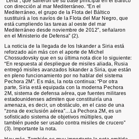
“Lena”, que salieron de su base principal en el Báltico
con dirección al mar Mediterráneo. “En el
Mediterráneo, el grupo de la Flota del Báltico
sustituirá a los navíos de la Flota del Mar Negro, que
está cumpliendo las tareas al oeste del mar
Mediterráneo desde noviembre de 2012”, señalaron
en el Ministerio de Defensa” (2).
La noticia de la llegada de los Iskander a Siria está
reforzado aún más con el aporte de Michel
Chossudovsky que en su última nota dice lo siguiente:
“En respuesta al despliegue de misiles aliada, Rusia
entregó misiles avanzados Iskander a Siria, que están
en pleno funcionamiento por no hablar del sistema
Pechora 2M”. Es más, la nota continua: “Por otra
parte, Siria está equipada con la moderna Pechora
2M, sistema de defensa aérea, que fuentes militares
estadounidenses admiten que constituiría una
amenaza, es decir, un obstáculo, en el caso de una
“zona de exclusión aérea”…La Pechora 2M, es un
sofisticado sistema de objetivos múltiples, que
también puede ser usado contra misiles de crucero”
(3). Importante la nota.