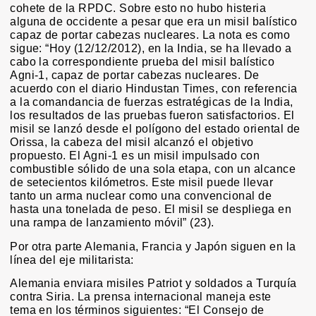
cohete de la RPDC. Sobre esto no hubo histeria
alguna de occidente a pesar que era un misil balístico
capaz de portar cabezas nucleares. La nota es como
sigue: “Hoy (12/12/2012), en la India, se ha llevado a
cabo la correspondiente prueba del misil balístico
Agni-1, capaz de portar cabezas nucleares. De
acuerdo con el diario Hindustan Times, con referencia
a la comandancia de fuerzas estratégicas de la India,
los resultados de las pruebas fueron satisfactorios. El
misil se lanzó desde el polígono del estado oriental de
Orissa, la cabeza del misil alcanzó el objetivo
propuesto. El Agni-1 es un misil impulsado con
combustible sólido de una sola etapa, con un alcance
de setecientos kilómetros. Este misil puede llevar
tanto un arma nuclear como una convencional de
hasta una tonelada de peso. El misil se despliega en
una rampa de lanzamiento móvil” (23).
Por otra parte Alemania, Francia y Japón siguen en la
línea del eje militarista:
Alemania enviara misiles Patriot y soldados a Turquía
contra Siria. La prensa internacional maneja este
tema en los términos siguientes: “El Consejo de