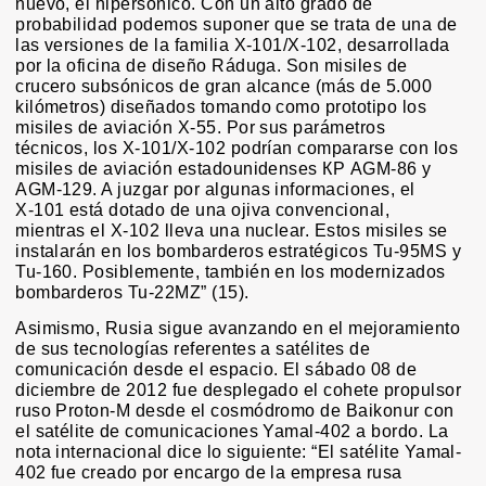
nuevo, el hipersónico. Con un alto grado de
probabilidad podemos suponer que se trata de una de
las versiones de la familia Х-101/Х-102, desarrollada
por la oficina de diseño Ráduga. Son misiles de
crucero subsónicos de gran alcance (más de 5.000
kilómetros) diseñados tomando como prototipo los
misiles de aviación Х-55. Por sus parámetros
técnicos, los Х-101/Х-102 podrían compararse con los
misiles de aviación estadounidenses КР AGM-86 y
AGM-129. A juzgar por algunas informaciones, el
Х-101 está dotado de una ojiva convencional,
mientras el Х-102 lleva una nuclear. Estos misiles se
instalarán en los bombarderos estratégicos Tu-95MS y
Tu-160. Posiblemente, también en los modernizados
bombarderos Tu-22MZ” (15).
Asimismo, Rusia sigue avanzando en el mejoramiento
de sus tecnologías referentes a satélites de
comunicación desde el espacio. El sábado 08 de
diciembre de 2012 fue desplegado el cohete propulsor
ruso Proton-M desde el cosmódromo de Baikonur con
el satélite de comunicaciones Yamal-402 a bordo. La
nota internacional dice lo siguiente: “El satélite Yamal-
402 fue creado por encargo de la empresa rusa