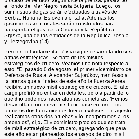
proceso de tendido, según dice la prensa, pasará por
el fondo del Mar Negro hasta Bulgaria. Luego, los
suministros de gas serán efectuados a través de
Serbia, Hungría, Eslovenia e Italia. Además los
gasoductos adicionales serán construidos para
transportar el gas hacia Croacia y la República
Srpska, una de las entidades de la República Bosnia
y Herzegovina (14).
Pero en lo fundamental Rusia sigue desarrollando sus
armas estratégicas. Se trata de los misiles
estratégicos de crucero. Veamos una nota respecto a
esto: “El pasado 8 de agosto, el primer viceministro de
Defensa de Rusia, Alexander Sujorúkov, manifestó a
la prensa que a finales de este año la Fuerza Aérea
recibirá un nuevo misil estratégico de crucero. El alto
cargó prefirió no entrar en detalles, pero a partir de lo
que dijo podemos hacer algunas conjeturas. “Hemos
desarrollado un nuevo misil con base en aire. Los
primeros dos lanzamientos fueron exitosos. En agosto
realizamos otras dos pruebas y lo incorporamos a los
arsenales”, dijo. El viceministro precisó que se trata
de misil estratégico de crucero, agregando que para
este año están planeados los ensayos de otro misil