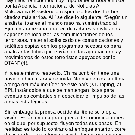
Hay más. También es muy importante la nota emitida
por la Agencia Internacional de Noticias Al
Mukawama-Resistencia respecto a los dos hechos
citados más arriba. Allí se dice lo siguiente: “Según un
analista libanés el mando ruso ha suministrado al
Ejército árabe sirio una red de radares sofisticados
capaces de localizar las comunicaciones de los
terroristas, material sofisticado de comunicaciones y
satélites espías con los programas necesarios para
analizar las fotos que envían de las agrupaciones y
movimientos de estos terroristas apoyados por la
OTAN” (4).
Y, a este mismo respecto, China también tiene una
posición bien clara y definida. No olvidemos la última
arenga del máximo líder de este país (Xi Jinping) al
EPL instándolos a que se mantengan listas para
eventuales combates sin descuidar el impulso de las
armas estratégicas.
Sin embargo la prensa occidental tiene su propia
visión. Están en una gran guerra de comunicaciones
en el que, por supuesto, fluyen todas sus basas. En
realidad es todo lo contrario al enfoque anterior, corre
de acuerdo a los intereses y estrategias que impone