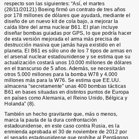
respecto son las siguientes: “Así, el martes
(28/11/20121) Boeing firmó un contrato de tres años
por 178 millones de dólares que ayudará, mediante el
diseño de un nuevo kit de cola bajo, a mejorar la
caída libre del arma nuclear B61. El plan incluye
diseñar bombas guiadas por GPS, lo que podría hacer
de esta versión mejorada el arma más precisa de
destrucción masiva que jamás haya existido en el
planeta. El B61 es sólo uno de los 7 tipos de armas en
el arsenal nuclear estadounidense y se estima que su
actualización costará unos 10.000 millones de dólares
en el transcurso de 5 años. Además, se necesitarán
otros 5.000 millones para la bomba W78 y 4.000
millones más para la W76. Se estima que EE.UU.
almacena “secretamente” unas 400 bombas tácticas
B61 en bases situadas en distintos puntos de Europa
en países como Alemania, el Reino Unido, Bélgica y
Holanda” (8).
También un hecho gravitante que, más o menos,
marca la pauta de la dura confrontación
estadounidense, en este caso contra Rusia, es la
enmienda aprobada el 30 de noviembre de 2012 por
el senado estadounidense que prohíbe al Pentágono